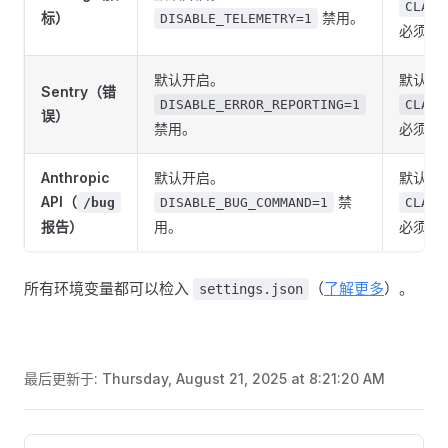
CLAUD
标）
禁用。
DISABLE_TELEMETRY=1
必须为 
默认开启。
默认关
Sentry（错
DISABLE_ERROR_REPORTING=1
CLAUD
误）
禁用。
必须为 
Anthropic
默认开启。
默认关
API（
禁
/bug
DISABLE_BUG_COMMAND=1
CLAUD
报告）
用。
必须为 
所有环境变量都可以检入
（
了解更多
）。
settings.json
最后更新于:
Thursday, August 21, 2025 at 8:21:20 AM
Pager